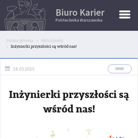
Biuro Karier
Toggle
Naviga
Politechnika Warszawska
Strona główna
Aktualności
Inżynierki przyszłości są wśród nas!
INNE
28.03.2025
Inżynierki przyszłości są
wśród nas!