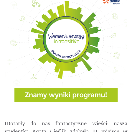
IDotarły do nas fantastyczne wieści: nasza
studentka Agata Cieślik zdobyła III miejsce w