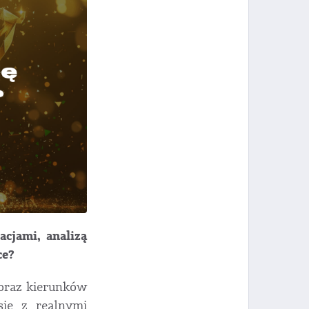
acjami, analizą
ce?
 oraz kierunków
się z realnymi