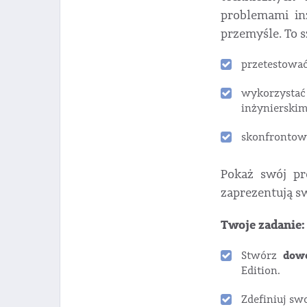
problemami in
przemyśle. To s
przetestować
wykorzysta
inżynierskim
skonfrontowa
Pokaż swój pro
zaprezentują s
Twoje zadanie:
dowo
Stwórz
Edition.
Zdefiniuj sw