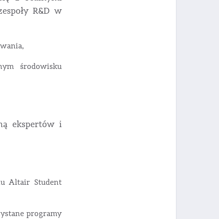
 zespoły R&D w
owania,
nym środowisku
eną ekspertów i
 Altair Student
zystane programy