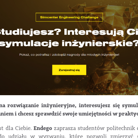
 rozwiązanie inżynieryjne, interesujesz się symul
niem i chcesz sprawdzić swoje umiejętności w prakty
Endego
t dla Ciebie.
zaprasza studentów politechnik
do udziału w wyzwaniu, które pozwoli zmierzyć 