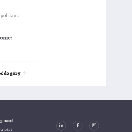
 polskim.
onie:
ć do góry
ępności
tności