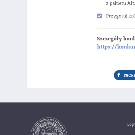
z pakietu Alt
Przygotuj kr
Szczegóły konk
https://konkur
FACE
Copy