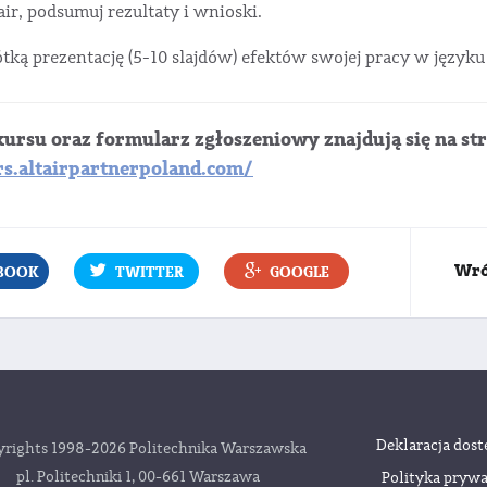
air, podsumuj rezultaty i wnioski.
ótką prezentację (5-10 slajdów) efektów swojej pracy w języku
ursu oraz formularz zgłoszeniowy znajdują się na str
s.altairpartnerpoland.com/
Wró
BOOK
TWITTER
GOOGLE
Deklaracja dost
rights 1998-2026 Politechnika Warszawska
pl. Politechniki 1, 00-661 Warszawa
Polityka prywa