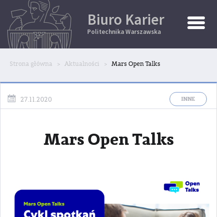
Biuro Karier
Toggle
Naviga
Politechnika Warszawska
Strona główna
Aktualności
Mars Open Talks
INNE
27.11.2020
Mars Open Talks