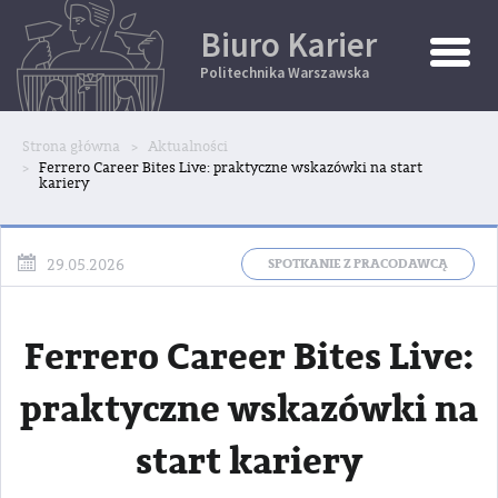
Biuro Karier
Toggle
Naviga
Politechnika Warszawska
Strona główna
Aktualności
Ferrero Career Bites Live: praktyczne wskazówki na start
kariery
SPOTKANIE Z PRACODAWCĄ
29.05.2026
Ferrero Career Bites Live:
praktyczne wskazówki na
start kariery