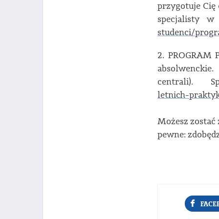
przygotuje Cię 
specjalisty w
studenci/prog
2. PROGRAM P
absolwenckie.
centrali).
letnich-prakty
Możesz zostać z
pewne: zdobędzi
FACE