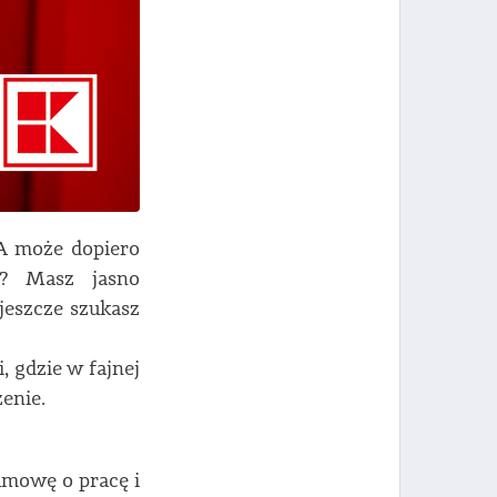
 A może dopiero
u? Masz jasno
jeszcze szukasz
 gdzie w fajnej
enie.
mowę o pracę i