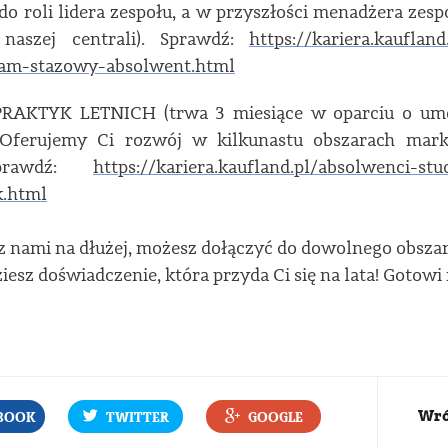
do roli lidera zespołu, a w przyszłości menadżera zespo
 naszej centrali). Sprawdź:
https://kariera.kauflan
ram-stazowy-absolwent.html
RAKTYK LETNICH (trwa 3 miesiące w oparciu o umo
 Oferujemy Ci rozwój w kilkunastu obszarach marke
 Sprawdź:
https://kariera.kaufland.pl/absolwenci-st
k.html
 nami na dłużej, możesz dołączyć do dowolnego obszaru
esz doświadczenie, która przyda Ci się na lata! Gotowi
Wró
BOOK
TWITTER
GOOGLE