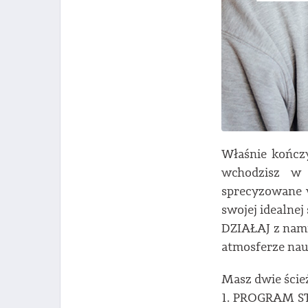
Właśnie kończy
wchodzisz w 
sprecyzowane w
swojej idealnej
DZIAŁAJ z nami
atmosferze nau
Masz dwie ście
1. PROGRAM ST