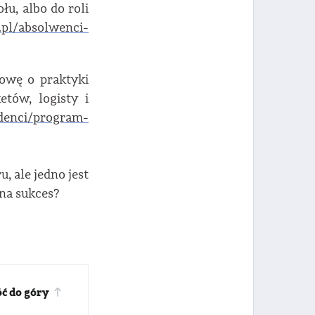
łu, albo do roli
d.pl/absolwenci-
wę o praktyki
tów, logisty i
udenci/program-
, ale jedno jest
 na sukces?
ć do góry