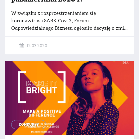
W związku z rozprzestrzenianiem się
koronawirusa SARS-Cov-2, Forum
Odpowiedzialnego Biznesu ogłosiło decyzję o zmianie terminu organizacji 8. Targów CSR - największego w Polsce wydarzenia poświęconego odpowiedzialnemu biznesowi i zrównoważonemu rozwojowi. Wydarzenie odbędzie się 29 października 2020 r. w Centrum EXPO XXI w Warszawie.
12.03.2020
KONKURSY