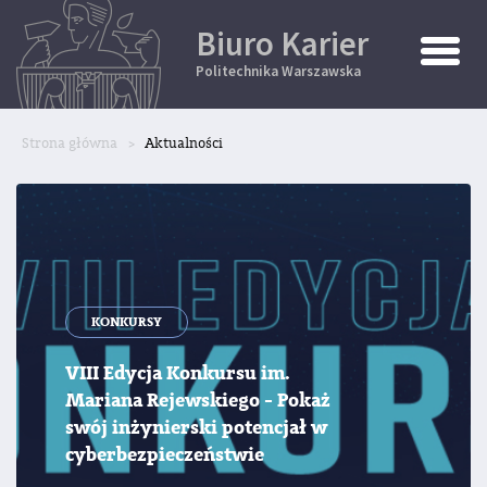
Biuro Karier
Toggle
Naviga
Politechnika Warszawska
Strona główna
Aktualności
KONKURSY
VIII
Edycja
Konkursu
im.
Mariana
Rejewskiego
-
Pokaż
swój
inżynierski
potencjał
w
cyberbezpieczeństwie