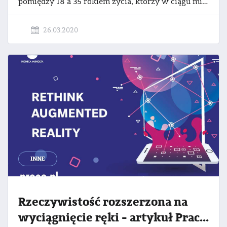
pomiędzy 18 a 35 rokiem życia, którzy w ciągu minionego roku zrobili coś wyjątkowego. Plebiscyt potrwa do 25 czerwca, kiedy to zostanie wyłoniony najbardziej „Nieprzeciętny” roku. Czwórka zaprasza do nadsyłania zgłoszeń.
26.03.2020
INNE
Rzeczywistość rozszerzona na
wyciągnięcie ręki - artykuł Praca.pl