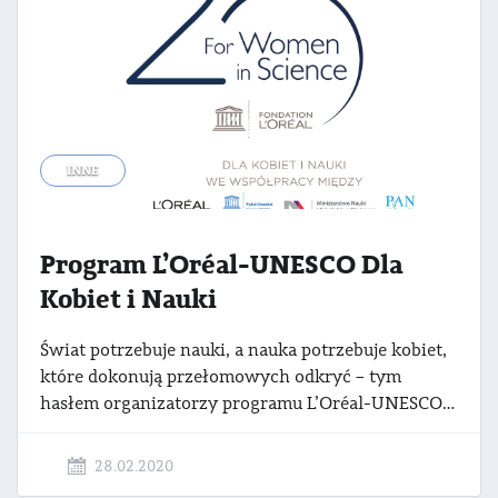
INNE
Program L’Oréal-UNESCO Dla
Kobiet i Nauki
Świat potrzebuje nauki, a nauka potrzebuje kobiet,
które dokonują przełomowych odkryć – tym
hasłem organizatorzy programu L’Oréal-UNESCO Dla Kobiet i Nauki już po raz 20. zapraszają młode badaczki do udziału w jednym z najbardziej rozpoznawalnych konkursów stypendialnych w Polsce. Nabór zgłoszeń do 20. edycji programu L’Oréal-UNESCO Dla Kobiet i Naukirozpocznie się 2 marca i potrwa do 30 kwietnia br.
28.02.2020