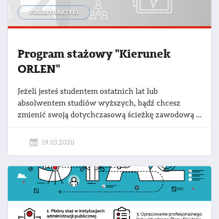
STAŻE/PRAKTYKI
Program stażowy "Kierunek
ORLEN"
Jeżeli jesteś studentem ostatnich lat lub
absolwentem studiów wyższych, bądź chcesz
zmienić swoją dotychczasową ścieżkę zawodową - spróbuj swoich sił w flagowym programie stażowym Kierunek ORLEN. To program płatnych staży, realizowanych w Spółkach Grupy ORLEN: PKN ORLEN, ANWIL, ORLEN CUK - Centrum Usług Korporacyjnych, ORLEN Laboratorium, ORLEN Paliwa, ORLEN Południe, ORLEN Serwis, ORLEN Upstream. Rekrutacja do programu jest realizowana dwa razy w roku.
19.03.2020