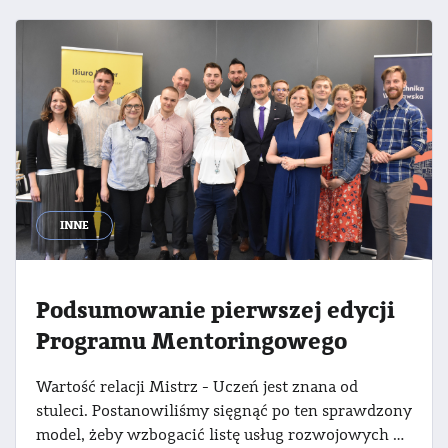
INNE
Podsumowanie pierwszej edycji
Programu Mentoringowego
Wartość relacji Mistrz - Uczeń jest znana od
stuleci. Postanowiliśmy sięgnąć po ten sprawdzony
model, żeby wzbogacić listę usług rozwojowych oferowanych przez Biuro Karier PW. Przez 6 m-cy Mentorzy - w większości absolwenci Politechniki Warszawskiej, spotykali się ze studentami PW - swoimi Mentee, aby w atmosferze otwartości wspierać ich w podejmowaniu decyzji zawodowych i realizacji celów. Zobaczcie krótką relację i poznajcie ich wrażenia :)