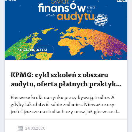
STAŻE/PRAKTYKI
KPMG: cykl szkoleń z obszaru
audytu, oferta płatnych praktyk lub pracy w wybranym biurze w Polsce
Pierwsze kroki na rynku pracy bywają trudne. A
gdyby tak ułatwić sobie zadanie… Nieważne czy
jesteś jeszcze na studiach czy masz już pierwsze doświadczenia zawodowe za sobą lub dopiero poszukujesz pierwszych praktyk. Poznaj metody badania sprawozdań finansowych i czerp wiedzę od ekspertów KPMG!
24.03.2020