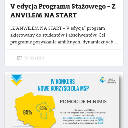
V edycja Programu Stażowego - Z
ANVILEM NA START
„Z ANWILEM NA START – V edycja” program
skierowany do studentów i absolwentów. Cel
programu: pozyskanie ambitnych, dynamicznych i nastawionych na rozwój studentów/ absolwentów, umożliwienie kandydatom nabycia umiejętności praktycznych, wprowadzenie młodych ludzi w tajniki pracy jednej z największych firm chemicznych w Polsce.
30.03.2020