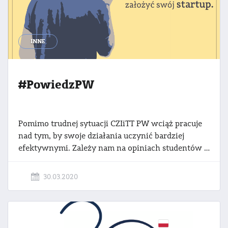
INNE
#PowiedzPW
Pomimo trudnej sytuacji CZIiTT PW wciąż pracuje
nad tym, by swoje działania uczynić bardziej
efektywnymi. Zależy nam na opiniach studentów i doktorantów PW dotyczących inicjatyw biznesowych czy startupów na naszej uczelni, by móc uwzględnić je w naszych przyszłych działaniach.
30.03.2020