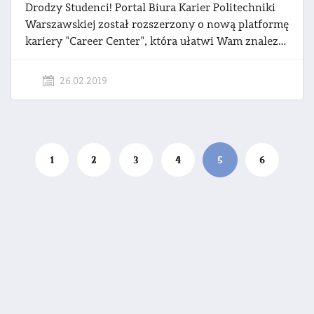
Drodzy Studenci! Portal Biura Karier Politechniki
Warszawskiej został rozszerzony o nową platformę
kariery "Career Center", która ułatwi Wam znalezienie najlepszych ofert i pracodawców z całej Europy, a także umożliwi szybką rejestrację na wydarzenia Biura Karier oraz na konsultacje z doradcami kariery.
26.02.2019
1
2
3
4
5
6