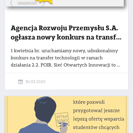
KONKURSY
Agencja Rozwoju Przemysłu S.A.
ogłasza nowy konkurs na transfer technologii w ramach projektu Sieć Otwartych Innowacji.
1 kwietnia br. uruchamiamy nowy, udoskonalony
konkurs na transfer technologii w ramach
działania 2.2. POIR. Sieć Otwartych Innowacji to projekt skierowany do mikro, małych i średnich przedsiębiorstw, które stawiają na rozwój technologiczny swoich firm i poszukują finansowania na inwestycje w innowacje. Katalog kosztów kwalifikowanych w projekcie SOI obejmuje zakup praw własności lub licencji do innowacyjnego rozwiązania.
30.03.2020